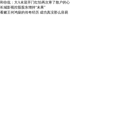
和你侃：大A未迎开门红怕再次寒了散户的心
长城影视控股股东增持“未果”
看赌王何鸿燊的传奇经历 成功真没那么容易