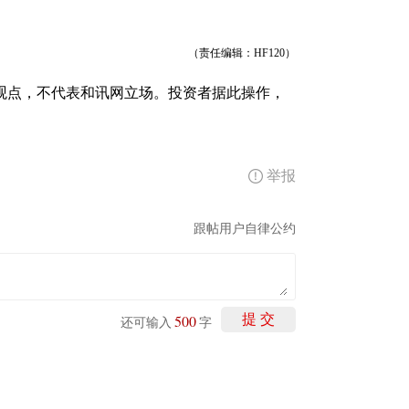
（责任编辑：HF120）
观点，不代表和讯网立场。投资者据此操作，
举报
跟帖用户自律公约
500
提 交
还可输入
字