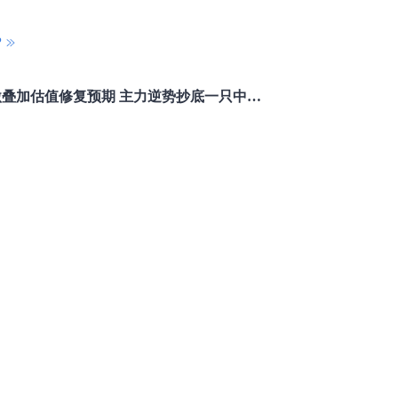
P
重磅利好刺激叠加估值修复预期 主力逆势抄底一只中药龙头股
16 07:29
簧没坏，只是暂时被压住
8:13
部区间已探明，但过程不会一帆风顺
7:48