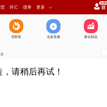
期货
外汇
债券
更多
理财客
名家直播
量化精选
正文
造，请稍后再试！