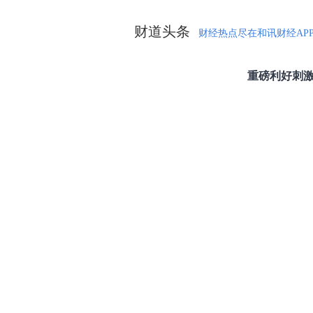
财道头条
财经热点尽在和讯财经AP
秦蠡论股专栏 07-
【日报】弹
脱水君 07-15 0
【日报】底
脱水君 07-14 0