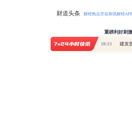
财道头条
财经热点尽在和讯财经AP
秦蠡论股专栏 07-
18:13
建发
【日报】弹
脱水君 07-15 0
【日报】底
脱水君 07-14 0