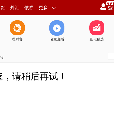
期货
外汇
债券
更多
理财客
名家直播
量化精选
正文
造，请稍后再试！