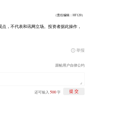
（责任编辑：HF120）
观点，不代表和讯网立场。投资者据此操作，
举报
跟帖用户自律公约
500
提 交
还可输入
字