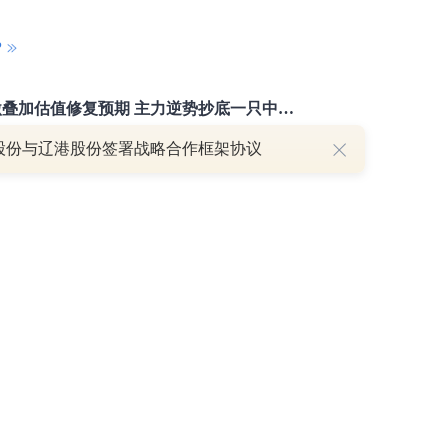
P
重磅利好刺激叠加估值修复预期 主力逆势抄底一只中药龙头股
16 07:29
股份与辽港股份签署战略合作框架协议
簧没坏，只是暂时被压住
8:13
部区间已探明，但过程不会一帆风顺
7:48