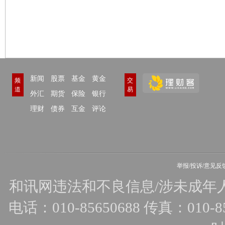
新闻
股票
基金
黄金
频
交
道
易
外汇
期货
保险
银行
理财
债券
互金
评论
举报/投诉/意见反
和讯网违法和不良信息/涉未成年人有害
电话：010-85650688 传真：010-856