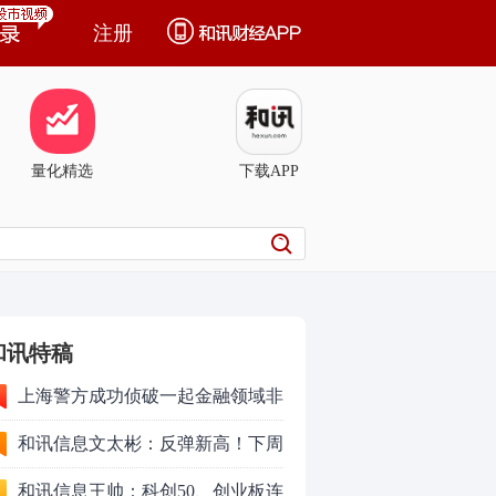
注册
量化精选
下载APP
和讯特稿
上海警方成功侦破一起金融领域非
法代理维权敲诈勒索案件
和讯信息文太彬：反弹新高！下周
行情怎么走？
和讯信息王帅：科创50、创业板连