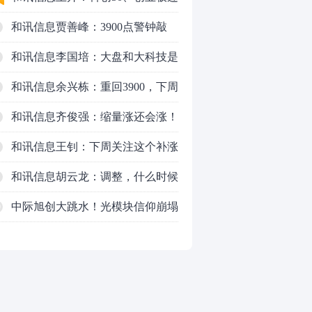
续反弹之后，重要防守线已出现
和讯信息贾善峰：3900点警钟敲
响，主力正在暗中布局！
和讯信息李国培：大盘和大科技是
反转？还是反弹？
和讯信息余兴栋：重回3900，下周
稳了吗？
和讯信息齐俊强：缩量涨还会涨！
和讯信息王钊：下周关注这个补涨
机会
和讯信息胡云龙：调整，什么时候
来
中际旭创大跳水！光模块信仰崩塌
0
了？