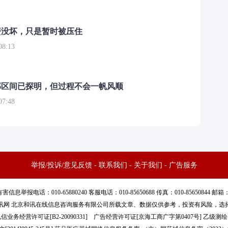
簧没坏，只是暂时被压住
8:13
部区间已探明，但过程不会一帆风顺
7:48
举报/投诉/意见反馈
-
联系我们
-
关于我们
-
广告服务
话：010-65880240 客服电话：010-85650688 传真：010-85650844 邮箱：yhts#
讯网 北京和讯在线信息咨询服务有限公司所载文章、数据仅供参考，投资有风险，选
信业务经营许可证[B2-20090331]
广告经营许可证[京海工商广字第0407号]
乙级测绘资