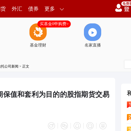
期货
外汇
债券
更多
买基金0申购费>
基金理财
名家直播
信托公司新闻
> 正文
期保值和套利为目的的股指期货交易