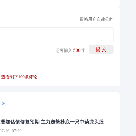
跟帖用户自律公约
500
提 交
还可输入
字
查看剩下
100
条评论
P
叠加估值修复预期 主力逆势抄底一只中药龙头股
16 07:29